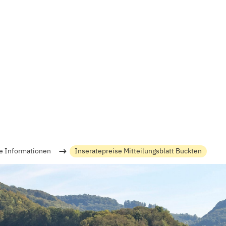
→
e Informationen
Inseratepreise Mitteilungsblatt Buckten