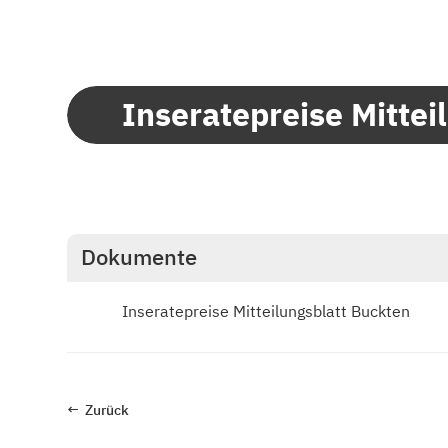
Inseratepreise Mittei
n
Dokumente
Inseratepreise Mitteilungsblatt Buckten
← Zur
ü
ck