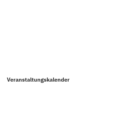
Gemeinde News
Kanton BL
Mitteilungsblatt
Veranstaltungskalender