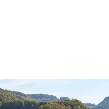
→
mente
Strassenreglement