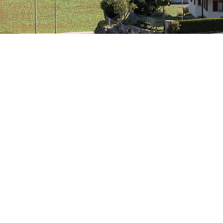
Gemeindevertrag
Versorgungsregion Oberes
Homburgertal VOH