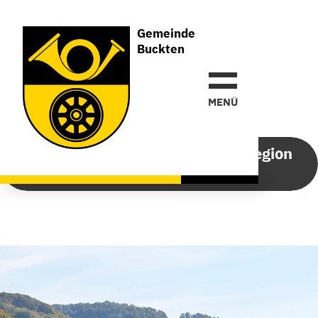
Gemeinde
Buckten
Gemeinde
Buckten
MEN
Ü
Gemeindevertrag Versorgungsregion
Oberes Homburgertal VOH